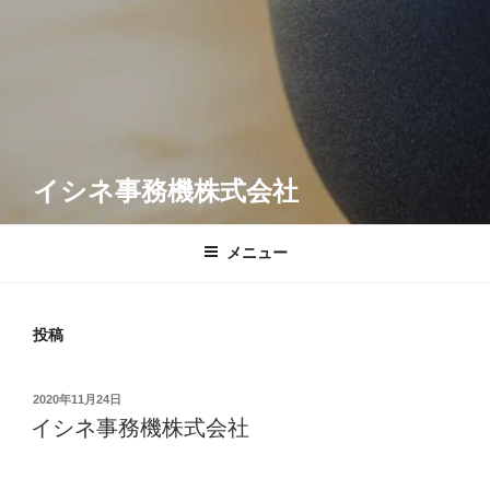
イシネ事務機株式会社
メニュー
投稿
投
2020年11月24日
稿
イシネ事務機株式会社
日: