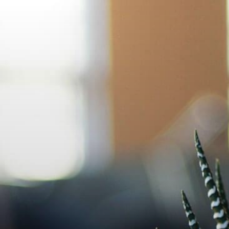
コ
ン
テ
ン
ツ
へ
ス
キ
ッ
プ